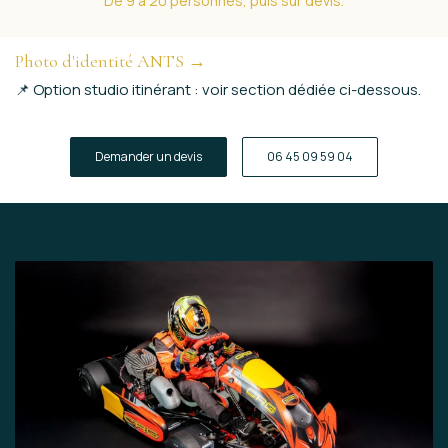
De 9 à 20 personnes, puis sur devis.
Photo d'identité ANTS →
📌 Option studio itinérant :
voir section dédiée ci-dessous.
Demander un devis
06 45 09 59 04